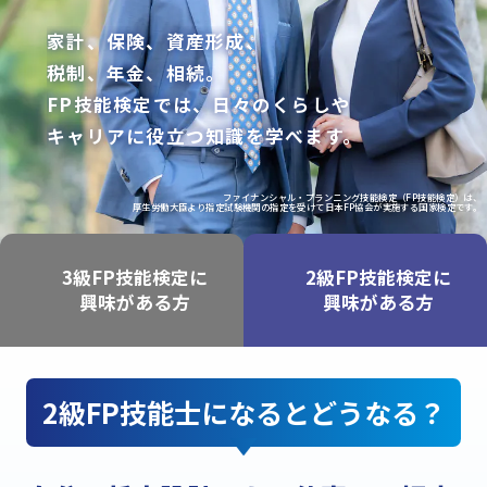
家計、保険、資産形成、
税制、年金、相続。
FP技能検定では、日々のくらしや
キャリアに役立つ知識を学べます。
ファイナンシャル・プランニング技能検定（FP技能検定）は、
厚生労働大臣より指定試験機関の指定を受けて日本FP協会が実施する国家検定です。
3級FP技能検定に
2級FP技能検定に
興味がある方
興味がある方
2級FP技能士になるとどうなる？