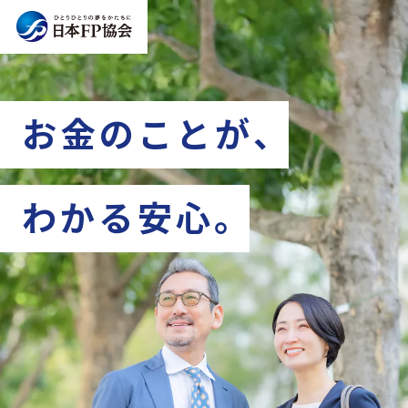
お金のことが
、
わかる安心
。