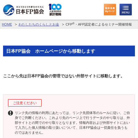
®
HOME
わたしたちのくらしとお金
CFP
・AFP認定者によるセミナー開催情報
わたしたちのくらしとお金
FPに相談する
日本FP協会 ホームページから移動します
FP資格取得を目指す
FP技能検定
ここから先は日本FP協会の管理ではない外部サイトに移動します。
個人会員の皆様へ
日本FP協会について
ご注意ください
パーソナルファイナンス教育について
リンク先の情報の利用にあたっては、リンク先団体等のルールに従い、ご自
身でご判断ください。これより先のページ上で行うデータのやり取りは、外
部サイトとの間でのやり取りとなります。情報内容および外部サイトにおい
アクセス
て入力した個人情報の取り扱いについて、日本FP協会は一切責任を負うも
のではありません。