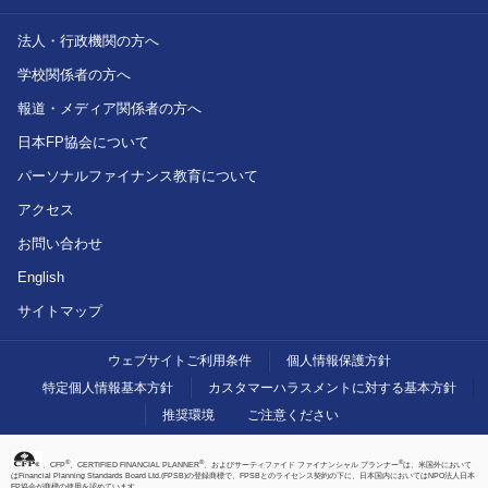
法人・行政機関の方へ
学校関係者の方へ
報道・メディア関係者の方へ
日本FP協会について
パーソナルファイナンス教育について
アクセス
お問い合わせ
English
サイトマップ
ウェブサイトご利用条件
個人情報保護方針
特定個人情報基本方針
カスタマーハラスメントに対する基本方針
推奨環境
ご注意ください
®
®
®
、CFP
、CERTIFIED FINANCIAL PLANNER
、およびサーティファイド ファイナンシャル プランナー
は、米国外において
はFinancial Planning Standards Board Ltd.(FPSB)の登録商標で、FPSBとのライセンス契約の下に、日本国内においてはNPO法人日本
FP協会が商標の使用を認めています。