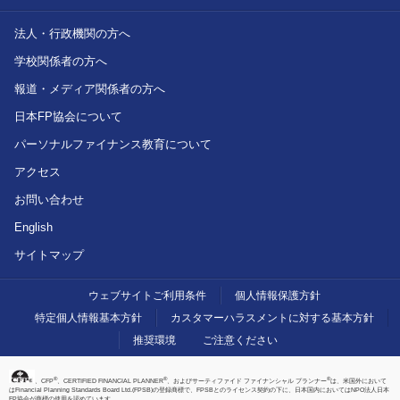
法人・行政機関の方へ
学校関係者の方へ
報道・メディア関係者の方へ
日本FP協会について
パーソナルファイナンス教育について
アクセス
お問い合わせ
English
サイトマップ
ウェブサイトご利用条件
個人情報保護方針
特定個人情報基本方針
カスタマーハラスメントに対する基本方針
推奨環境
ご注意ください
®
®
®
、CFP
、CERTIFIED FINANCIAL PLANNER
、およびサーティファイド ファイナンシャル プランナー
は、米国外において
はFinancial Planning Standards Board Ltd.(FPSB)の登録商標で、FPSBとのライセンス契約の下に、日本国内においてはNPO法人日本
FP協会が商標の使用を認めています。