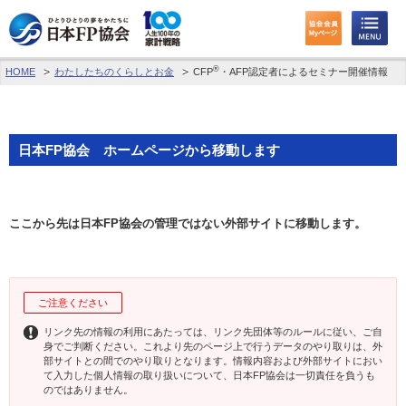
®
HOME
わたしたちのくらしとお金
CFP
・AFP認定者によるセミナー開催情報
わたしたちのくらしとお金
FPに相談する
日本FP協会 ホームページから移動します
FP資格取得を目指す
FP技能検定
ここから先は日本FP協会の管理ではない外部サイトに移動します。
個人会員の皆様へ
日本FP協会について
ご注意ください
パーソナルファイナンス教育について
リンク先の情報の利用にあたっては、リンク先団体等のルールに従い、ご自
身でご判断ください。これより先のページ上で行うデータのやり取りは、外
部サイトとの間でのやり取りとなります。情報内容および外部サイトにおい
アクセス
て入力した個人情報の取り扱いについて、日本FP協会は一切責任を負うも
のではありません。