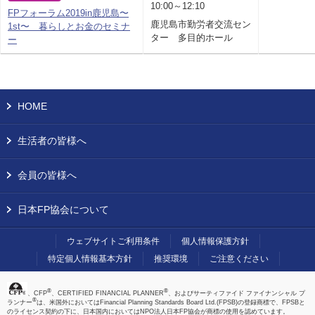
10:00～12:10
FPフォーラム2019in鹿児島〜
鹿児島市勤労者交流セン
1st〜 暮らしとお金のセミナ
ター 多目的ホール
ー
HOME
生活者の皆様へ
会員の皆様へ
日本FP協会について
ウェブサイトご利用条件
個人情報保護方針
特定個人情報基本方針
推奨環境
ご注意ください
®
®
、CFP
、CERTIFIED FINANCIAL PLANNER
、およびサーティファイド ファイナンシャル プ
®
ランナー
は、米国外においてはFinancial Planning Standards Board Ltd.(FPSB)の登録商標で、FPSBと
のライセンス契約の下に、日本国内においてはNPO法人日本FP協会が商標の使用を認めています。