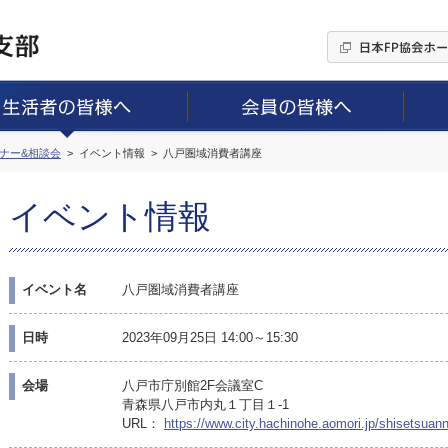
ミナー&相談会
イベント情報
八戸圏域消費者講座
イベント情報
イベント名
八戸圏域消費者講座
日時
2023年09月25日 14:00～15:30
会場
八戸市庁別館2F会議室C
青森県八戸市内丸１丁目１-1
URL：
https://www.city.hachinohe.aomori.jp/shisetsuann