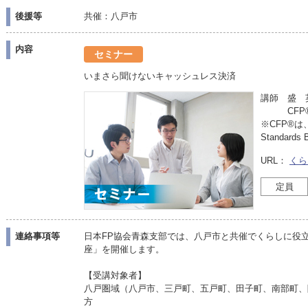
後援等
共催：八戸市
内容
セミナー
いまさら聞けないキャッシュレス決済
講師 盛 
CFP®
※CFP®は、
Standar
URL：
くら
定員
連絡事項等
日本FP協会青森支部では、八戸市と共催でくらしに役
座」を開催します。
【受講対象者】
八戸圏域（八戸市、三戸町、五戸町、田子町、南部町、
方