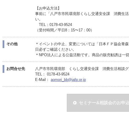
【お申込方法】
事前に「八戸市市民環境部くらし交通安全課 消費生活
い。
TEL：0178-43-9524
（受付時間／平日8：15〜17：00）
その他
＊イベントの中止、変更については「日本ＦＰ協会青森
日必ずご確認ください。
＊NPO法人による公益活動です。商品の販売勧誘は一
お問合せ先
八戸市市民環境部 くらし交通安全課 消費生活相談グ
TEL： 0178-43-9524
E-Mail：
aomori_bb@jafp.or.jp
セミナー&相談会のお申