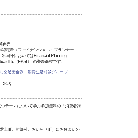
英典氏
認定者（ファイナンシャル・プランナー）
米国外においてはFinancial Planning
ds BoardLtd（FPSB）の登録商標です。
し交通安全課 消費生活相談グループ
30名
立つテーマについて学ぶ参加無料の「消費者講
階上町、新郷村、おいらせ町）にお住まいの