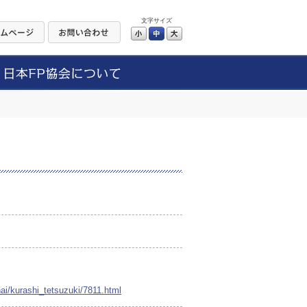
文字サイズ
小
中
大
ai/kurashi_tetsuzuki/7811.html