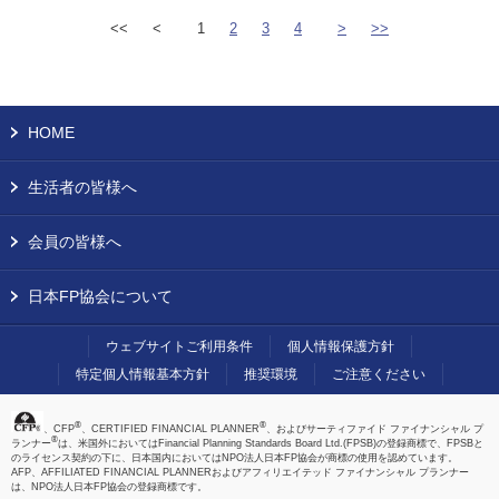
<<
<
1
2
3
4
>
>>
HOME
生活者の皆様へ
会員の皆様へ
日本FP協会について
ウェブサイトご利用条件
個人情報保護方針
特定個人情報基本方針
推奨環境
ご注意ください
®
®
、CFP
、CERTIFIED FINANCIAL PLANNER
、およびサーティファイド ファイナンシャル プ
®
ランナー
は、米国外においてはFinancial Planning Standards Board Ltd.(FPSB)の登録商標で、FPSBと
のライセンス契約の下に、日本国内においてはNPO法人日本FP協会が商標の使用を認めています。
AFP、AFFILIATED FINANCIAL PLANNERおよびアフィリエイテッド ファイナンシャル プランナー
は、NPO法人日本FP協会の登録商標です。