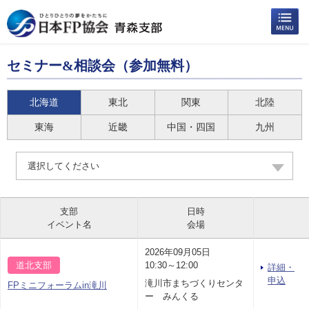
セミナー&相談会（参加無料）
北海道
東北
関東
北陸
東海
近畿
中国・四国
九州
選択してください
支部
日時
イベント名
会場
2026年09月05日
道北支部
10:30～12:00
詳細・
申込
滝川市まちづくりセンタ
FPミニフォーラムin滝川
ー みんくる