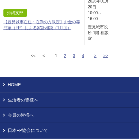
2026年01月
20日
沖縄支部
10:00～
16:00
【豊見城市在住・在勤の方限定】お金の専
豊見城市役
門家（FP）による家計相談（1月度）
所 1階 相談
室
<<
<
1
2
3
4
>
>>
HOME
生活者の皆様へ
会員の皆様へ
日本FP協会について