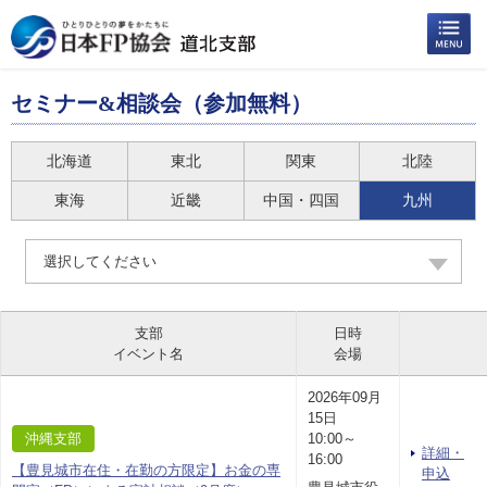
セミナー&相談会（参加無料）
北海道
東北
関東
北陸
東海
近畿
中国・四国
九州
選択してください
支部
日時
イベント名
会場
2026年09月
15日
沖縄支部
10:00～
詳細・
16:00
【豊見城市在住・在勤の方限定】お金の専
申込