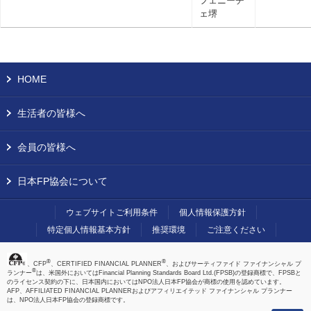
フェニーチ
ェ堺
HOME
生活者の皆様へ
会員の皆様へ
日本FP協会について
ウェブサイトご利用条件
個人情報保護方針
特定個人情報基本方針
推奨環境
ご注意ください
®
®
、CFP
、CERTIFIED FINANCIAL PLANNER
、およびサーティファイド ファイナンシャル プ
®
ランナー
は、米国外においてはFinancial Planning Standards Board Ltd.(FPSB)の登録商標で、FPSBと
のライセンス契約の下に、日本国内においてはNPO法人日本FP協会が商標の使用を認めています。
AFP、AFFILIATED FINANCIAL PLANNERおよびアフィリエイテッド ファイナンシャル プランナー
は、NPO法人日本FP協会の登録商標です。