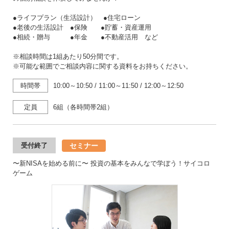
●ライフプラン（生活設計） ●住宅ローン
●老後の生活設計 ●保険 ●貯蓄・資産運用
●相続・贈与 ●年金 ●不動産活用 など
※相談時間は1組あたり50分間です。
※可能な範囲でご相談内容に関する資料をお持ちください。
時間帯
10:00～10:50
/
11:00～11:50
/
12:00～12:50
定員
6組（各時間帯2組）
セミナー
受付終了
〜新NISAを始める前に〜 投資の基本をみんなで学ぼう！サイコロ
ゲーム