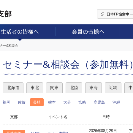
ミナー&相談会
セミナー&相談会（参加無料
北海道
東北
関東
北陸
東海
近畿
中
福岡
佐賀
長崎
熊本
大分
宮崎
鹿児島
沖縄
支部
イベント名
日時
2026年08月29日
ア