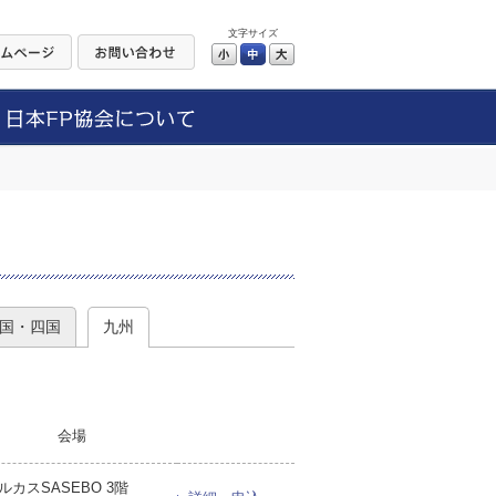
文字サイズ
小
中
大
）
国・四国
九州
会場
ルカスSASEBO 3階