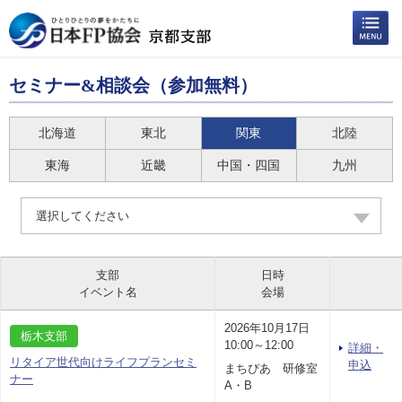
セミナー&相談会（参加無料）
北海道
東北
関東
北陸
東海
近畿
中国・四国
九州
選択してください
支部
日時
イベント名
会場
2026年10月17日
栃木支部
10:00～12:00
詳細・
リタイア世代向けライフプランセミ
申込
まちぴあ 研修室
ナー
A・B