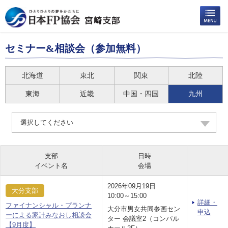
セミナー&相談会（参加無料）
北海道
東北
関東
北陸
東海
近畿
中国・四国
九州
選択してください
支部
日時
イベント名
会場
2026年09月19日
大分支部
10:00～15:00
詳細・
ファイナンシャル・プランナ
大分市男女共同参画セン
申込
ーによる家計みなおし相談会
ター 会議室2（コンパル
【9月度】