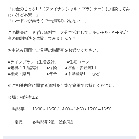
「お金のことをFP（ファイナンシャル・プランナー）に相談してみ
たいけど不安…」
「ハードルが高そうで一歩踏み出せない…」
この機会に、まずは無料で、大分で活動しているCFP®・AFP認定
者の個別相談を体験してみませんか？
お申込み画面でご希望の時間帯をお選びください。
●ライフプラン（生活設計） ●住宅ローン
●老後の生活設計 ●保険 ●貯蓄・資産運用
●相続・贈与 ●年金 ●不動産活用 など
※ご相談内容に関する資料を可能な範囲でお持ちください。
会場：相談室1,2
時間帯
13:00～13:50
/
14:00～14:50
/
15:00～15:50
定員
各時間帯2組 総数6組