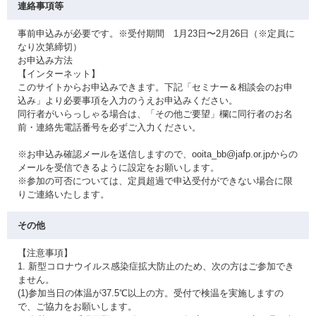
連絡事項等
事前申込みが必要です。※受付期間 1月23日〜2月26日（※定員に
なり次第締切）
お申込み方法
【インターネット】
このサイトからお申込みできます。下記「セミナー＆相談会のお申
込み」より必要事項を入力のうえお申込みください。
同行者がいらっしゃる場合は、「その他ご要望」欄に同行者のお名
前・連絡先電話番号を必ずご入力ください。
※お申込み確認メールを送信しますので、ooita_bb@jafp.or.jpからの
メールを受信できるように設定をお願いします。
※参加の可否については、定員超過で申込受付ができない場合に限
りご連絡いたします。
その他
【注意事項】
1. 新型コロナウイルス感染症拡大防止のため、次の方はご参加でき
ません。
(1)参加当日の体温が37.5℃以上の方。受付で検温を実施しますの
で、ご協力をお願いします。