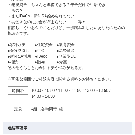
・老後資金、ちゃんと準備できる？年金だけで生活でき
るの？
・まだiDeCo・新NISA始められてない
・共働きなのにお金が貯まらない 等々
相談しにくいお金のことだけど、一歩踏み出したいあなたのための
相談会です。
●家計収支 ●住宅資金 ●教育資金
●保険見直し ●年金 ●老後資金
●新NISA活用 ●iDeco ●企業型DC
●相続 ●贈与 ●介護
その他くらしとお金に不安や悩みがある方。
※可能な範囲でご相談内容に関する資料をお持ちください。
時間帯
10:00～10:50
/
11:00～11:50
/
13:00～13:50
/
14:00～14:50
定員
4組（各時間帯1組）
連絡事項等