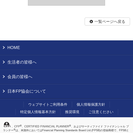
一覧ページへ戻る
HOME
生活者の皆様へ
会員の皆様へ
日本FP協会について
ウェブサイトご利用条件
個人情報保護方針
特定個人情報基本方針
推奨環境
ご注意ください
®
®
、CFP
、CERTIFIED FINANCIAL PLANNER
、およびサーティファイド ファイナンシャル プ
®
ランナー
は、米国外においてはFinancial Planning Standards Board Ltd.(FPSB)の登録商標で、FPSBと