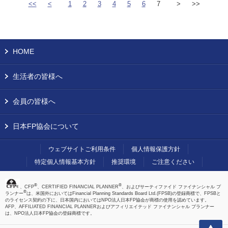
<<
<
1
2
3
4
5
6
7
>
>>
HOME
生活者の皆様へ
会員の皆様へ
日本FP協会について
ウェブサイトご利用条件
個人情報保護方針
特定個人情報基本方針
推奨環境
ご注意ください
®
®
、CFP
、CERTIFIED FINANCIAL PLANNER
、およびサーティファイド ファイナンシャル プ
®
ランナー
は、米国外においてはFinancial Planning Standards Board Ltd.(FPSB)の登録商標で、FPSBと
のライセンス契約の下に、日本国内においてはNPO法人日本FP協会が商標の使用を認めています。
AFP、AFFILIATED FINANCIAL PLANNERおよびアフィリエイテッド ファイナンシャル プランナー
は、NPO法人日本FP協会の登録商標です。
上へ