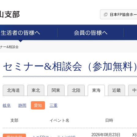
ミナー&相談会
セミナー&相談会（参加無料
北海道
東北
関東
北陸
東海
近畿
中
岐阜
静岡
愛知
三重
支部
イベント名
日時
2026年08月23日
刈