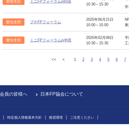
愛知支部
ミニFPフォーラムin刈谷
「
10:30～15:30
学
2025年06月21日
N
愛知支部
プチFPフォーラム
10:00～15:00
東
2025年02月08日
半
愛知支部
ミニFPフォーラムin半田
10:30～15:30
工
<<
<
1
2
3
4
5
6
7
会員の皆様へ
日本FP協会について
特定個人情報基本方針
推奨環境
ご注意ください