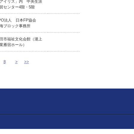
アイリス」内 中央生涯
習センター4階・5階
PO法人 日本FP協会
海ブロック事務所
田市福祉文化会館（瀧上
業雁宿ホール）
8
>
>>