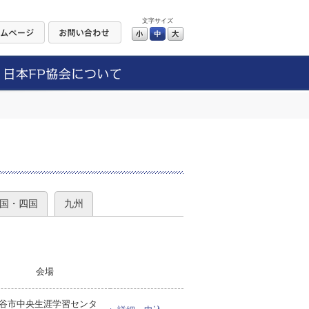
文字サイズ
小
中
大
）
国・四国
九州
会場
谷市中央生涯学習センタ