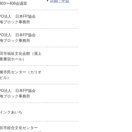
詳細・申込
403〜408会議室
PO法人 日本FP協会
海ブロック事務所
PO法人 日本FP協会
海ブロック事務所
田市福祉文化会館（瀧上
業雁宿ホール）
橋市民センター（カリオ
ビル）
PO法人 日本FP協会
海ブロック事務所
インクあいち
谷市総合文化センター