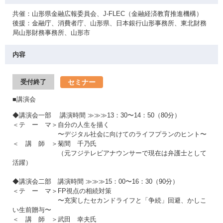
共催：山形県金融広報委員会、J-FLEC（金融経済教育推進機構）
後援：金融庁、消費者庁、山形県、日本銀行山形事務所、東北財務
局山形財務事務所、山形市
内容
セミナー
受付終了
■講演会
◆講演会一部 講演時間 ≫≫≫13：30〜14：50（80分）
＜テ ー マ＞自分の人生を描く
〜デジタル社会に向けてのライフプランのヒント〜
＜ 講 師 ＞菊間 千乃氏
（元フジテレビアナウンサーで現在は弁護士として
活躍）
◆講演会二部 講演時間 ≫≫≫15：00〜16：30（90分）
＜テ ー マ＞FP視点の相続対策
〜充実したセカンドライフと「争続」回避、かしこ
い生前贈与〜
＜ 講 師 ＞武田 幸夫氏