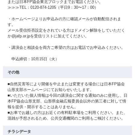
または日本FP協会東北ブロックまでお電話ください。
≫≫≫TEL：0120-874-1205（平日9：30〜17：00）
・ホームページよりお申込みの方に確認メールが自動配信されま
す。
メール受信拒否設定をされている方はドメイン解除をしていただく
か@jafp.or.jpを受信リストに加えてください。
・講演会と相談会を両方ご希望の方はお電話でお申込みください。
申込締切：10月15日（火）
その他
■自然災害等により開催を中止または変更する場合には日本FP協会
山形支部ホームページにてお知らせいたします。
■いただいた個人情報は今回の講演会に関する通知のみに使用し、日
本FP協会山形支部、山形県金融広報委員会以外の第三者に対して情
報を提供・開示することはありません。
■お車でお越しの方はお近くの有料駐車場をご利用ください。また、
混雑が予想されるため、公共交通機関のご利用もご検討ください。
チラシデータ