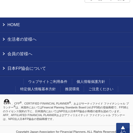
HOME
生活者の皆様へ
会員の皆様へ
日本FP協会について
ウェブサイトご利用条件
個人情報保護方針
特定個人情報基本方針
推奨環境
ご注意ください
®
®
、CFP
、CERTIFIED FINANCIAL PLANNER
、およびサーティファイド ファイナンシャル プ
®
ランナー
は、米国外においてはFinancial Planning Standards Board Ltd.(FPSB)の登録商標で、FPSBと
のライセンス契約の下に、日本国内においてはNPO法人日本FP協会が商標の使用を認めています。
AFP、AFFILIATED FINANCIAL PLANNERおよびアフィリエイテッド ファイナンシャル プランナー
は、NPO法人日本FP協会の登録商標です。
上へ
Copyright Japan Association for Financial Planners,
ALL Rights Reserved.