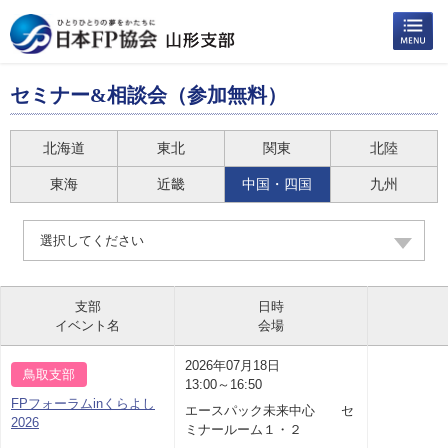
セミナー&相談会（参加無料）
北海道
東北
関東
北陸
東海
近畿
中国・四国
九州
選択してください
支部
日時
イベント名
会場
2026年07月18日
鳥取支部
13:00～16:50
FPフォーラムinくらよし
エースパック未来中心 セ
2026
ミナールーム１・２