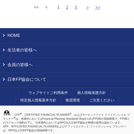
<<
<
1
2
3
>
>>
HOME
生活者の皆様へ
会員の皆様へ
日本FP協会について
ウェブサイトご利用条件
個人情報保護方針
特定個人情報基本方針
推奨環境
ご注意ください
®
®
、CFP
、CERTIFIED FINANCIAL PLANNER
、およびサーティファイド ファイナンシャル プ
®
ランナー
は、米国外においてはFinancial Planning Standards Board Ltd.(FPSB)の登録商標で、FPSBと
のライセンス契約の下に、日本国内においてはNPO法人日本FP協会が商標の使用を認めています。
AFP、AFFILIATED FINANCIAL PLANNERおよびアフィリエイテッド ファイナンシャル プランナー
は、NPO法人日本FP協会の登録商標です。