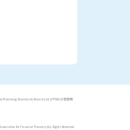
anning Standards Board Ltd.(FPSB)の登録商
ssociation for Financial Planners,
ALL Rights Reserved.