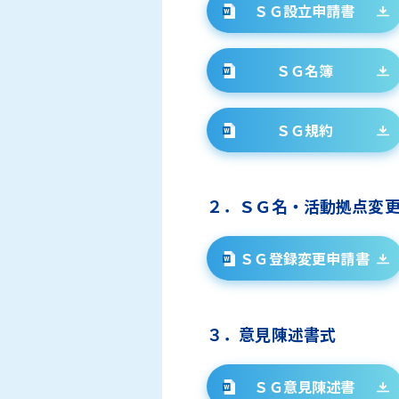
ＳＧ設立申請書
ＳＧ名簿
ＳＧ規約
２．ＳＧ名・活動拠点変
ＳＧ登録変更申請書
３．意見陳述書式
ＳＧ意見陳述書