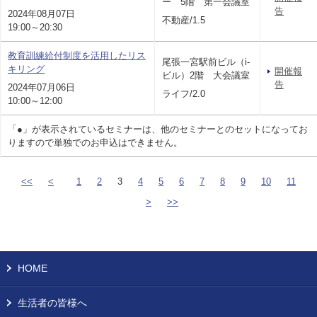
ー 5階 第一会議室
告
2024年08月07日
不動産/1.5
19:00～20:30
教育訓練給付制度を活用したリス
尾張一宮駅前ビル（i-
キリング
開催報
ビル）2階 大会議室
告
2024年07月06日
ライフ/2.0
10:00～12:00
「●」が表示されているセミナーは、他のセミナーとのセットになってお
りますので単独でのお申込はできません。
<<
<
1
2
3
4
5
6
7
8
9
10
11
>
>>
HOME
生活者の皆様へ