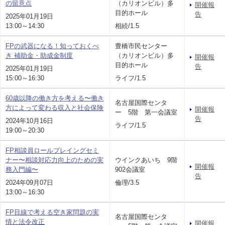
の留意点
（カリオンビル）多
開催報
目的ホール
告
2025年01月19日
13:00～14:30
相続/1.5
FPの武器になる！知っておくべ
豊橋市民センター
き 補助金・助成金制度
（カリオンビル）多
開催報
目的ホール
告
2025年01月19日
15:00～16:30
ライフ/1.5
60歳以降の働き方を考える〜働き
名古屋国際センタ
方によって変わる収入と社会保険
開催報
ー 5階 第一会議室
告
2024年10月16日
ライフ/1.5
19:00～20:30
FP相談員ロールプレイングセミ
ナー〜相談対応力向上のための実
ウインクあいち 9階
開催報
務入門編〜
902会議室
告
2024年09月07日
倫理/3.5
13:00～16:30
FP目線で考える空き家問題の実
名古屋国際センタ
情と法令改正
開催報