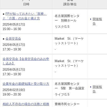
日時
課目/単位
●
FPが知っておきたい「医療」
名古屋国際センタ
と「介護」のお金と備え方
開催報
ー 別棟ホール
告
2025年05月17日
リスク/1.5
15:00～16:30
●
会員交流会
Market St.（マーケ
ットストリート）
2025年05月17日
17:30～19:30
-
会員交流会【会員交流会のみお申
Market St.（マーケ
し込み】
ットストリート）
2025年05月17日
-
17:30～19:30
企業年金の基礎知識と受け取り方
名古屋国際センタ
開催報
ー 5階 第一会議室
2025年02月19日
告
19:00～20:30
ライフ/1.5
相続人不存在の場合の法務と税務
豊橋市民センター