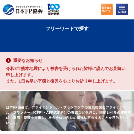
わたしたちのくらしとお金
フリーワードで探す
FPに相談する
FP資格取得を目指す
重要なお知らせ
FP技能検定
令和8年熊本地震により被害を受けられた皆様に謹んでお見舞い
申し上げます。
また、1日も早い平穏と復興を心よりお祈り申し上げます。
個人会員の皆様へ
日本FP協会について
パーソナルファイナンス教育について
アクセス