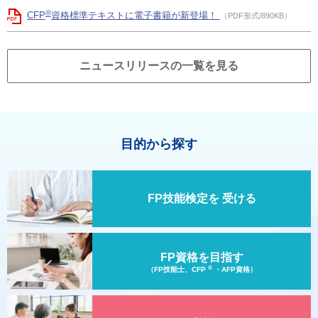
®
CFP
資格標準テキストに電子書籍が新登場！
（PDF形式/890KB）
ニュースリリースの一覧を見る
目的から探す
FP技能検定を
受ける
FP資格を目指す
®
（FP技能士、CFP
・AFP資格）