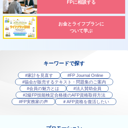
FPに相談する
お金とライフプランに
ついて学ぶ
キーワードで探す
#家計を見直す
#FP Journal Online
#協会が販売するテキスト・問題集のご案内
#会員の魅力とは
#法人賛助会員
#2級FP技能検定合格後のAFP資格取得方法
#FP実務家の声
＃AFP資格を復活したい