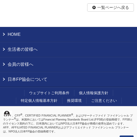
一覧ページへ戻る
HOME
生活者の皆様へ
会員の皆様へ
日本FP協会について
ウェブサイトご利用条件
個人情報保護方針
特定個人情報基本方針
推奨環境
ご注意ください
®
®
、CFP
、CERTIFIED FINANCIAL PLANNER
、およびサーティファイド ファイナンシャル プ
®
ランナー
は、米国外においてはFinancial Planning Standards Board Ltd.(FPSB)の登録商標で、FPSBと
のライセンス契約の下に、日本国内においてはNPO法人日本FP協会が商標の使用を認めています。
AFP、AFFILIATED FINANCIAL PLANNERおよびアフィリエイテッド ファイナンシャル プランナー
は、NPO法人日本FP協会の登録商標です。