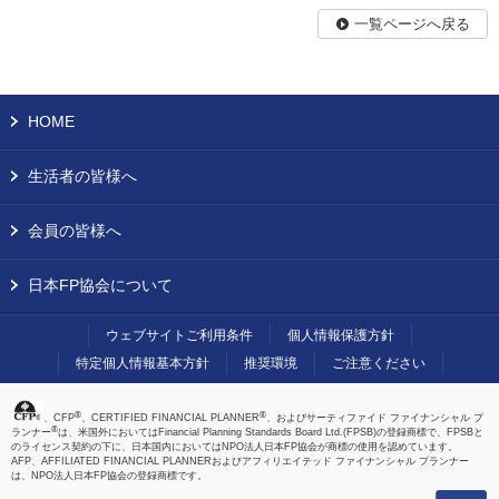
一覧ページへ戻る
HOME
生活者の皆様へ
会員の皆様へ
日本FP協会について
ウェブサイトご利用条件
個人情報保護方針
特定個人情報基本方針
推奨環境
ご注意ください
®
®
、CFP
、CERTIFIED FINANCIAL PLANNER
、およびサーティファイド ファイナンシャル プ
®
ランナー
は、米国外においてはFinancial Planning Standards Board Ltd.(FPSB)の登録商標で、FPSBと
のライセンス契約の下に、日本国内においてはNPO法人日本FP協会が商標の使用を認めています。
AFP、AFFILIATED FINANCIAL PLANNERおよびアフィリエイテッド ファイナンシャル プランナー
は、NPO法人日本FP協会の登録商標です。