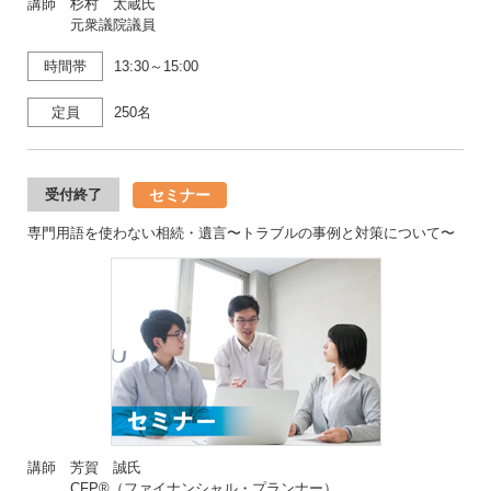
講師 杉村 太蔵氏
元衆議院議員
時間帯
13:30～15:00
定員
250名
セミナー
受付終了
専門用語を使わない相続・遺言〜トラブルの事例と対策について〜
講師 芳賀 誠氏
CFP®（ファイナンシャル・プランナー）