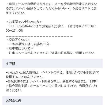
・確認メールが自動配信されます。メール受信拒否設定をされてい
る方はドメイン解除をしていただくか@jafp.or.jpを受信リストに加
えてください。
＜お電話でお申込みの方＞
TEL：0120-874-251までお電話ください。（受付時間／平日10：
00〜17：00）
＿＿＿＿＿＿＿＿＿＿＿＿＿＿＿＿＿＿＿＿＿＿
＜交通アクセス＞
JR福島駅東口より徒歩約15分
＜駐車場について＞
駐車スペースがありませんので近隣の駐車場をご利用ください。
その他
■いただいた個人情報は、イベントの申込、通知以外での目的以外で
使用することはありません。
■自然災害等によりイベント開催を中止、変更する場合には「日本Ｆ
Ｐ協会福島支部」ホームページでご案内しますので、当日必ずご確
認ください。
お問合せ先