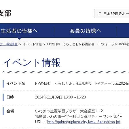
ミナー&相談会
イベント情報
FPの日® くらしとおかね講演会 FPフォーラム2024in
イベント情報
イベント名
FPの日® くらしとおかね講演会 FPフォーラム2024i
日時
2024年11月09日 13:00～16:20
会場
いわき市生涯学習プラザ 大会議室1・2
福島県いわき市平字一町目１番地ティーワンビル4F
URL：
http://gakusyuplaza.city.iwaki.fukushima.jp/