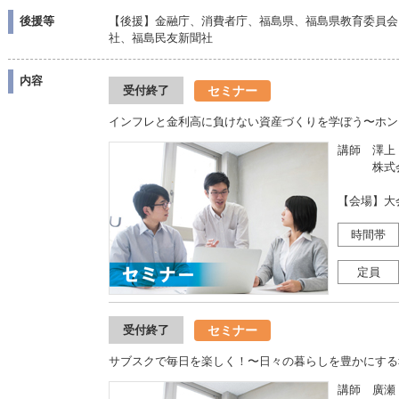
後援等
【後援】金融庁、消費者庁、福島県、福島県教育委員会
社、福島民友新聞社
内容
セミナー
受付終了
インフレと金利高に負けない資産づくりを学ぼう〜ホン
講師 澤上
株式会社
【会場】大
時間帯
定員
セミナー
受付終了
サブスクで毎日を楽しく！〜日々の暮らしを豊かにする
講師 廣瀬