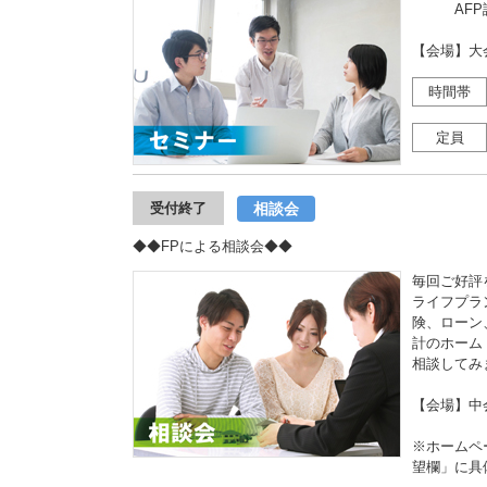
AFP認
【会場】大
時間帯
定員
相談会
受付終了
◆◆FPによる相談会◆◆
毎回ご好評
ライフプラ
険、ローン
計のホーム
相談してみ
【会場】中
※ホームペ
望欄」に具