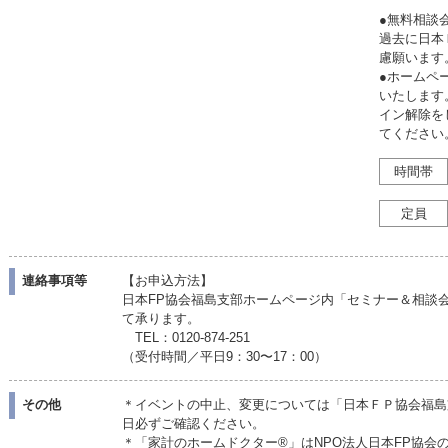
●無料相談
過去に日本
慮願います
●ホームペ
いたします
イン解除をし
てください
時間帯
定員
連絡事項等
【お申込方法】
日本FP協会福島支部ホームページ内「セミナー＆相談
て承ります。
TEL：0120-874-251
（受付時間／平日9：30〜17：00）
その他
＊イベントの中止、変更については「日本ＦＰ協会福島
日必ずご確認ください。
＊「家計のホームドクター®」はNPO法人日本FP協会