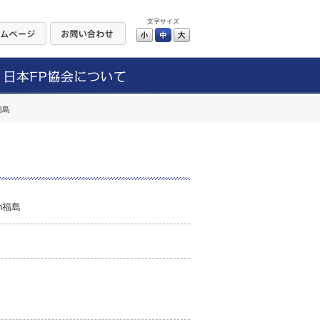
文字サイズ
小
中
大
福島
n福島