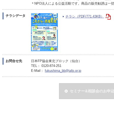
＊NPO法人による公益活動です。商品の販売勧誘は一
チラシデータ
チラシ（PDF/771.43KB）
お問合せ先
日本FP協会東北ブロック（仙台）
TEL： 0120-874-251
E-Mail：
fukushima_bb@jafp.or.jp
セミナー&相談会のお申