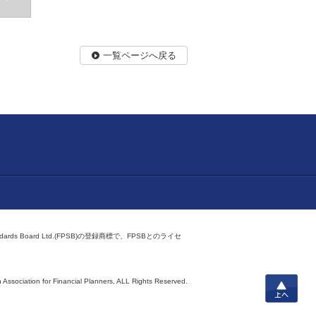
一覧ページへ戻る
ndards Board Ltd.(FPSB)の登録商標で、FPSBとのライセ
上へ
 Association for Financial Planners,
ALL Rights Reserved.