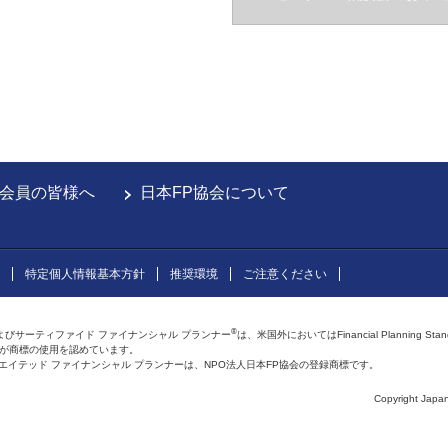
会員の皆様へ
日本FP協会について
特定個人情報基本方針
推奨環境
ご注意ください
®
よびサーティファイド ファイナンシャル プランナー
は、米国外においてはFinancial Planning Sta
会が商標の使用を認めています。
およびアフィリエイテッド ファイナンシャル プランナーは、NPO法人日本FP協会の登録商標です。
Copyright Japan