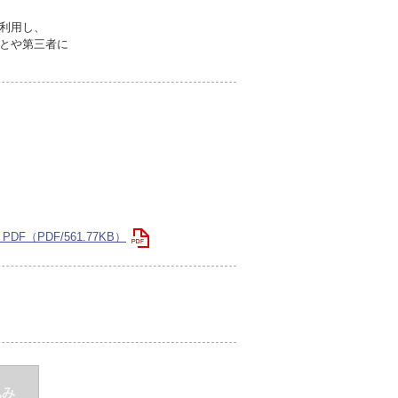
利用し、
とや第三者に
（PDF/561.77KB）
込み