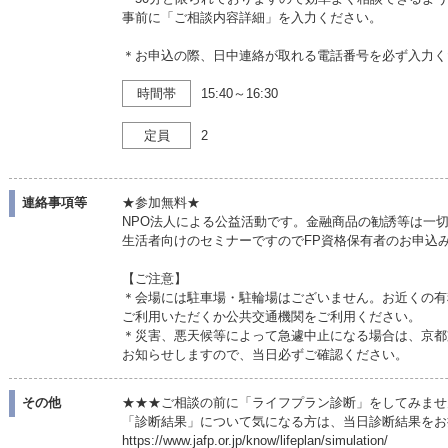
事前に「ご相談内容詳細」を入力ください。
＊お申込の際、日中連絡が取れる電話番号を必ず入力く
時間帯
15:40～16:30
定員
2
連絡事項等
★参加無料★
NPO法人による公益活動です。金融商品の勧誘等は一
生活者向けのセミナーですのでFP資格保有者のお申込
【ご注意】
＊会場には駐車場・駐輪場はございません。お近くの有
ご利用いただくか公共交通機関をご利用ください。
＊災害、悪天候等によって急遽中止になる場合は、京都
お知らせしますので、当日必ずご確認ください。
その他
★★★ご相談の前に「ライフプラン診断」をしてみませ
「診断結果」について気になる方は、当日診断結果をお
https://www.jafp.or.jp/know/lifeplan/simulation/