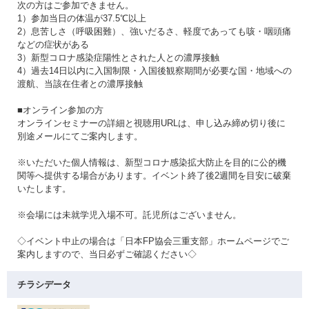
次の方はご参加できません。
1）参加当日の体温が37.5℃以上
2）息苦しさ（呼吸困難）、強いだるさ、軽度であっても咳・咽頭痛
などの症状がある
3）新型コロナ感染症陽性とされた人との濃厚接触
4）過去14日以内に入国制限・入国後観察期間が必要な国・地域への
渡航、当該在住者との濃厚接触
■オンライン参加の方
オンラインセミナーの詳細と視聴用URLは、申し込み締め切り後に
別途メールにてご案内します。
※いただいた個人情報は、新型コロナ感染拡大防止を目的に公的機
関等へ提供する場合があります。イベント終了後2週間を目安に破棄
いたします。
※会場には未就学児入場不可。託児所はございません。
◇イベント中止の場合は「日本FP協会三重支部」ホームページでご
案内しますので、当日必ずご確認ください◇
チラシデータ