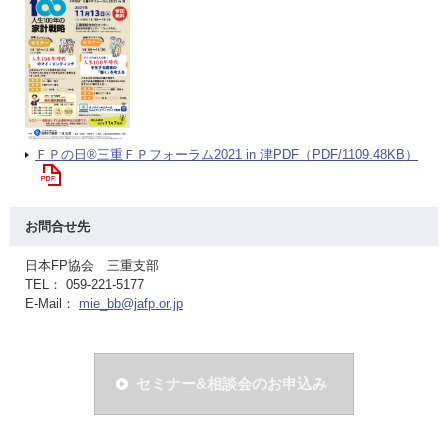
ＦＰの日®三重ＦＰフォーラム2021 in 津PDF（PDF/1109.48KB）
お問合せ先
日本FP協会 三重支部
TEL： 059-221-5177
E-Mail：
mie_bb@jafp.or.jp
セミナー&相談会のお申込み