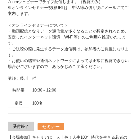
Zoomウェビナーでライブ配信します。（視聴のみ）
※オンラインセミナー視聴URLは、申込締め切り後にメールにてご
案内します。
＜オンラインセミナーについて＞
・動画配信となりデータ通信量が多くなることが想定されるため、
安定したインターネット環境（Wi-Fi等）のご利用を推奨いたしま
す。
・ご視聴の際に発生するデータ通信料は、参加者のご負担になりま
す。
・お使いの端末や通信ネットワークによっては正常に視聴できない
場合がございますので、あらかじめご了承ください。
講師：藤川 哲
時間帯
10:30～12:00
定員
100名
セミナー
受付終了
【会場参加】キャリアは十人十色！人生100年時代を生きる若者の