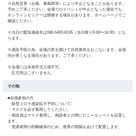
※自然災害（台風、暴風雨等）により中止となることがあります。
予めご了承ください。会場でのイベントが中止となった場合でも、
オンラインセミナーは開催する場合があります。ホームページでご
確認ください。
※当日の緊急連絡先は080-5483-8195（当日限り9:00〜16:00）とな
ります。
※感染予防の為、会場の窓を開けて自然換気をおこないます。会場
内が寒くなる場合があります。ご了承ください。
※会場には未就学児入場不可。
託児所はございません。
その他
■会場参加の方
〈新型コロナ感染拡大予防について〉
・マスクを必ず着用してください。
・相談員はマスク着用し、相談者との間にビニールシートを設置し
ます。
・受講者間の距離確保のため、座席の間隔をあけて配置します。