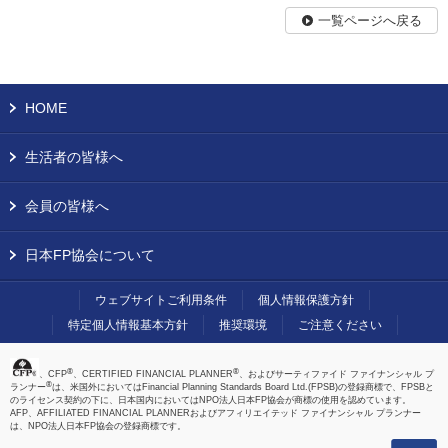
一覧ページへ戻る
HOME
生活者の皆様へ
会員の皆様へ
日本FP協会について
ウェブサイトご利用条件
個人情報保護方針
特定個人情報基本方針
推奨環境
ご注意ください
®
®
、CFP
、CERTIFIED FINANCIAL PLANNER
、およびサーティファイド ファイナンシャル プ
®
ランナー
は、米国外においてはFinancial Planning Standards Board Ltd.(FPSB)の登録商標で、FPSBと
のライセンス契約の下に、日本国内においてはNPO法人日本FP協会が商標の使用を認めています。
AFP、AFFILIATED FINANCIAL PLANNERおよびアフィリエイテッド ファイナンシャル プランナー
は、NPO法人日本FP協会の登録商標です。
上へ