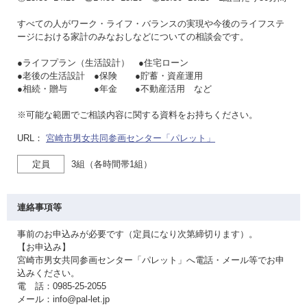
すべての人がワーク・ライフ・バランスの実現や今後のライフステ
ージにおける家計のみなおしなどについての相談会です。
●ライフプラン（生活設計） ●住宅ローン
●老後の生活設計 ●保険 ●貯蓄・資産運用
●相続・贈与 ●年金 ●不動産活用 など
※可能な範囲でご相談内容に関する資料をお持ちください。
URL：
宮崎市男女共同参画センター「パレット」
定員
3組（各時間帯1組）
連絡事項等
事前のお申込みが必要です（定員になり次第締切ります）。
【お申込み】
宮崎市男女共同参画センター「パレット」へ電話・メール等でお申
込みください。
電 話：0985-25-2055
メール：info@pal-let.jp