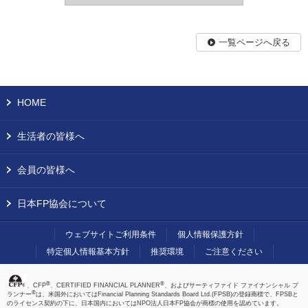
一覧ページへ戻る
HOME
生活者の皆様へ
会員の皆様へ
日本FP協会について
ウェブサイトご利用条件
個人情報保護方針
特定個人情報基本方針
推奨環境
ご注意ください
®
®
、CFP
、CERTIFIED FINANCIAL PLANNER
、およびサーティファイド ファイナンシャル プ
®
ランナー
は、米国外においてはFinancial Planning Standards Board Ltd.(FPSB)の登録商標で、FPSBと
のライセンス契約の下に、日本国内においてはNPO法人日本FP協会が商標の使用を認めています。