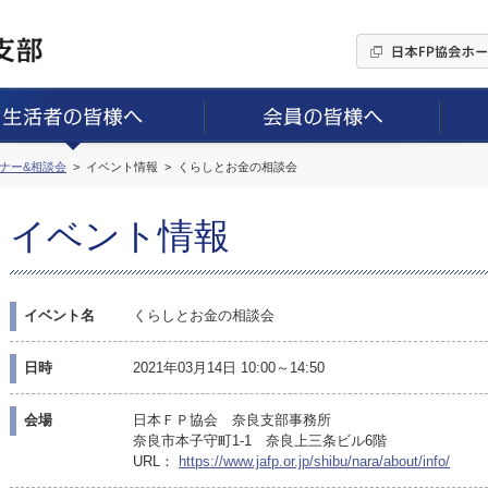
ミナー&相談会
イベント情報
くらしとお金の相談会
イベント情報
イベント名
くらしとお金の相談会
日時
2021年03月14日 10:00～14:50
会場
日本ＦＰ協会 奈良支部事務所
奈良市本子守町1-1 奈良上三条ビル6階
URL：
https://www.jafp.or.jp/shibu/nara/about/info/