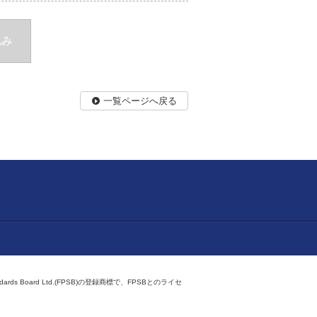
込み
一覧ページへ戻る
ndards Board Ltd.(FPSB)の登録商標で、FPSBとのライセ