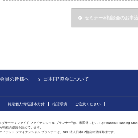
セミナー&相談会のお申
会員の皆様へ
日本FP協会について
特定個人情報基本方針
推奨環境
ご注意ください
®
よびサーティファイド ファイナンシャル プランナー
は、米国外においてはFinancial Planning Sta
会が商標の使用を認めています。
およびアフィリエイテッド ファイナンシャル プランナーは、NPO法人日本FP協会の登録商標です。