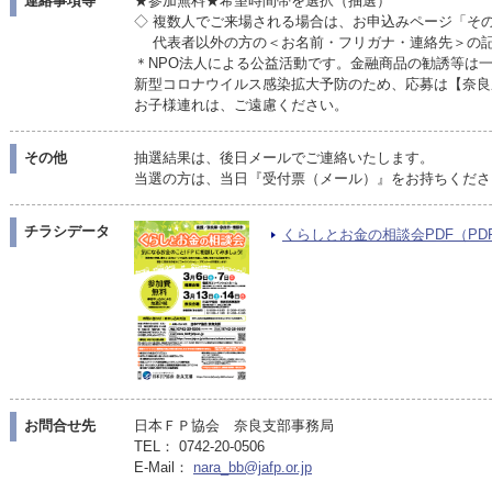
連絡事項等
★参加無料★希望時間帯を選択（抽選）
◇ 複数人でご来場される場合は、お申込みページ「そ
代表者以外の方の＜お名前・フリガナ・連絡先＞の記
＊NPO法人による公益活動です。金融商品の勧誘等は
新型コロナウイルス感染拡大予防のため、応募は【奈良
お子様連れは、ご遠慮ください。
その他
抽選結果は、後日メールでご連絡いたします。
当選の方は、当日『受付票（メール）』をお持ちくださ
チラシデータ
くらしとお金の相談会PDF（PDF/1
お問合せ先
日本ＦＰ協会 奈良支部事務局
TEL： 0742-20-0506
E-Mail：
nara_bb@jafp.or.jp