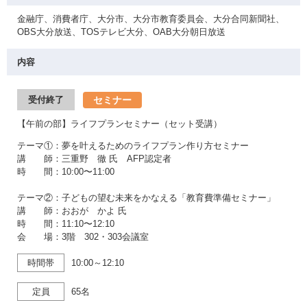
金融庁、消費者庁、大分市、大分市教育委員会、大分合同新聞社、
OBS大分放送、TOSテレビ大分、OAB大分朝日放送
内容
セミナー
受付終了
【午前の部】ライフプランセミナー（セット受講）
テーマ①：夢を叶えるためのライフプラン作り方セミナー
講 師：三重野 徹 氏 AFP認定者
時 間：10:00〜11:00
テーマ②：子どもの望む未来をかなえる「教育費準備セミナー」
講 師：おおが かよ 氏
時 間：11:10〜12:10
会 場：3階 302・303会議室
時間帯
10:00～12:10
定員
65名