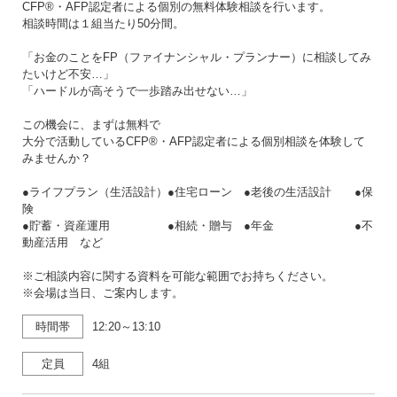
CFP®・AFP認定者による個別の無料体験相談を行います。
相談時間は１組当たり50分間。
「お金のことをFP（ファイナンシャル・プランナー）に相談してみ
たいけど不安…」
「ハードルが高そうで一歩踏み出せない…」
この機会に、まずは無料で
大分で活動しているCFP®・AFP認定者による個別相談を体験して
みませんか？
●ライフプラン（生活設計）●住宅ローン ●老後の生活設計 ●保
険
●貯蓄・資産運用 ●相続・贈与 ●年金 ●不
動産活用 など
※ご相談内容に関する資料を可能な範囲でお持ちください。
※会場は当日、ご案内します。
時間帯
12:20～13:10
定員
4組