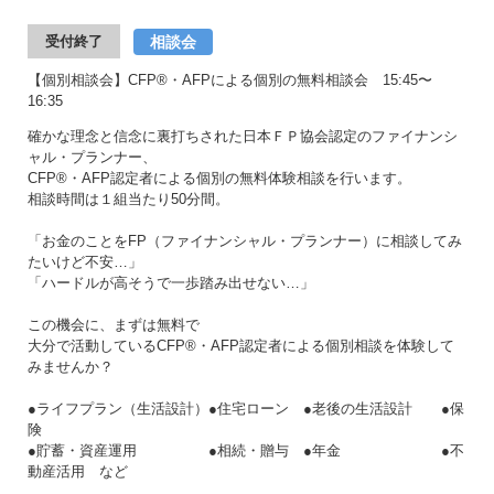
相談会
受付終了
【個別相談会】CFP®・AFPによる個別の無料相談会 15:45〜
16:35
確かな理念と信念に裏打ちされた日本ＦＰ協会認定のファイナンシ
ャル・プランナー、
CFP®・AFP認定者による個別の無料体験相談を行います。
相談時間は１組当たり50分間。
「お金のことをFP（ファイナンシャル・プランナー）に相談してみ
たいけど不安…」
「ハードルが高そうで一歩踏み出せない…」
この機会に、まずは無料で
大分で活動しているCFP®・AFP認定者による個別相談を体験して
みませんか？
●ライフプラン（生活設計）●住宅ローン ●老後の生活設計 ●保
険
●貯蓄・資産運用 ●相続・贈与 ●年金 ●不
動産活用 など