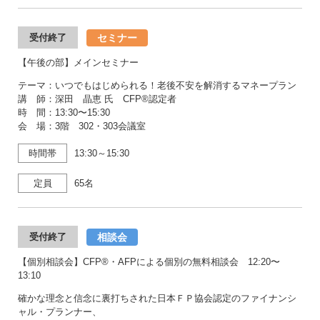
セミナー
受付終了
【午後の部】メインセミナー
テーマ：いつでもはじめられる！老後不安を解消するマネープラン
講 師：深田 晶恵 氏 CFP®認定者
時 間：13:30〜15:30
会 場：3階 302・303会議室
時間帯
13:30～15:30
定員
65名
相談会
受付終了
【個別相談会】CFP®・AFPによる個別の無料相談会 12:20〜
13:10
確かな理念と信念に裏打ちされた日本ＦＰ協会認定のファイナンシ
ャル・プランナー、