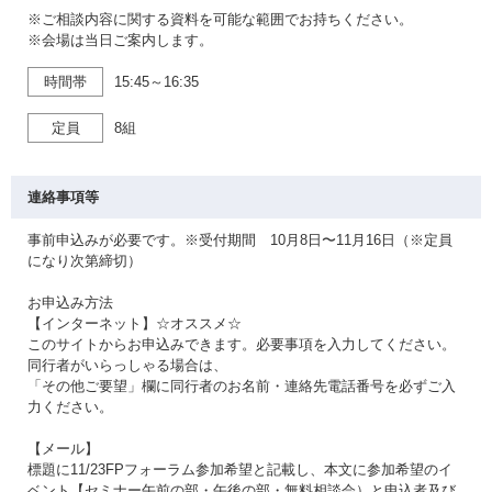
※ご相談内容に関する資料を可能な範囲でお持ちください。
※会場は当日ご案内します。
時間帯
15:45～16:35
定員
8組
連絡事項等
事前申込みが必要です。※受付期間 10月8日〜11月16日（※定員
になり次第締切）
お申込み方法
【インターネット】☆オススメ☆
このサイトからお申込みできます。必要事項を入力してください。
同行者がいらっしゃる場合は、
「その他ご要望」欄に同行者のお名前・連絡先電話番号を必ずご入
力ください。
【メール】
標題に11/23FPフォーラム参加希望と記載し、本文に参加希望のイ
ベント【セミナー午前の部・午後の部・無料相談会）と申込者及び