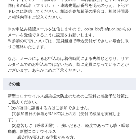
同行者の氏名（フリガナ）・連絡先電話番号を明記のうえ、下記ア
ドレスに送信してください。相談会参加希望の場合は、相談時間帯
と相談内容もご記入ください。
※お申込み確認メールを送信しますので、ooita_bb@jafp.or.jpからの
メールを受信できるように設定をお願いします。
※参加の可否については、定員超過で申込受付ができない場合に限
りご連絡いたします。
なお、メールによるお申込みは着信時間による先着順となり、リア
ルタイムでのお申込みではないため、既に定員になっていることが
ございます。あらかじめご了承ください。
その他
新型コロナウイルス感染拡大防止のためのご理解と感染予防対策に
ご協力ください。
1.次の項目に該当する方はご参加できません。
(1)参加当日の体温が37.5℃以上の方（受付で検温を実施しま
す）。
(2)息苦しさ（呼吸困難）、強いだるさ、軽度であっても咳・咽頭
痛他、新型コロナウイルス
感染症が疑われる症状がある方。