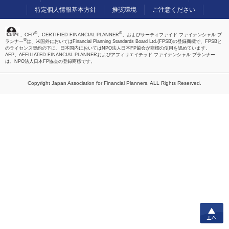
特定個人情報基本方針
推奨環境
ご注意ください
®
®
、CFP
、CERTIFIED FINANCIAL PLANNER
、およびサーティファイド ファイナンシャル プ
®
ランナー
は、米国外においてはFinancial Planning Standards Board Ltd.(FPSB)の登録商標で、FPSBと
のライセンス契約の下に、日本国内においてはNPO法人日本FP協会が商標の使用を認めています。
AFP、AFFILIATED FINANCIAL PLANNERおよびアフィリエイテッド ファイナンシャル プランナー
は、NPO法人日本FP協会の登録商標です。
Copyright Japan Association for Financial Planners,
ALL Rights Reserved.
上へ