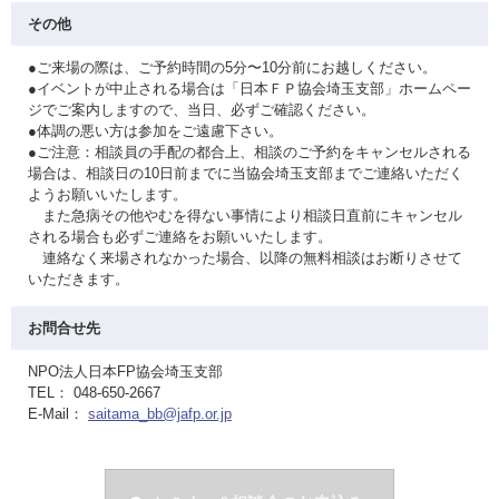
その他
●ご来場の際は、ご予約時間の5分〜10分前にお越しください。
●イベントが中止される場合は「日本ＦＰ協会埼玉支部」ホームペー
ジでご案内しますので、当日、必ずご確認ください。
●体調の悪い方は参加をご遠慮下さい。
●ご注意：相談員の手配の都合上、相談のご予約をキャンセルされる
場合は、相談日の10日前までに当協会埼玉支部までご連絡いただく
ようお願いいたします。
また急病その他やむを得ない事情により相談日直前にキャンセル
される場合も必ずご連絡をお願いいたします。
連絡なく来場されなかった場合、以降の無料相談はお断りさせて
いただきます。
お問合せ先
NPO法人日本FP協会埼玉支部
TEL： 048-650-2667
E-Mail：
saitama_bb@jafp.or.jp