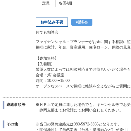
定員
各回4組
相談会
お申込み不要
何でも相談会
ファイナンシャル・プランナーがお金に関する相談に短
気軽に家計、年金、資産運用、住宅ローン、保険の見直
【参加無料】
【先着順】
希望人数によっては相談対応までお待ちいただく場合も
会場：第1会議室
時間：10:00〜15:00
オープンなスペースで気軽に雑談を交えながらご質問に
連絡事項等
※ＨＰ上で定員に達した場合でも、キャンセル等でお受
静岡支部までお電話にてお問い合わせください。
その他
※当日の緊急連絡先は080-5972-3356となります。
・開催地区にて自然災害（台風・暴風雨など）が発生し