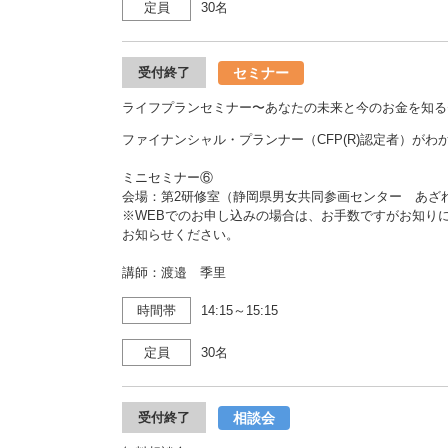
定員
30名
セミナー
受付終了
ライフプランセミナー〜あなたの未来と今のお金を知る
ファイナンシャル・プランナー（CFP(R)認定者）が
ミニセミナー⑥
会場：第2研修室（静岡県男女共同参画センター あ
※WEBでのお申し込みの場合は、お手数ですがお知り
お知らせください。
講師：渡邉 季里
時間帯
14:15～15:15
定員
30名
相談会
受付終了