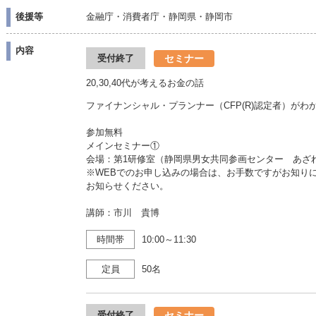
後援等
金融庁・消費者庁・静岡県・静岡市
内容
セミナー
受付終了
20,30,40代が考えるお金の話
ファイナンシャル・プランナー（CFP(R)認定者）が
参加無料
メインセミナー①
会場：第1研修室（静岡県男女共同参画センター あ
※WEBでのお申し込みの場合は、お手数ですがお知り
お知らせください。
講師：市川 貴博
時間帯
10:00～11:30
定員
50名
セミナー
受付終了