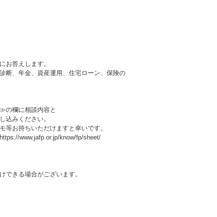
にお答えします。
診断、年金、資産運用、住宅ローン、保険の
≫の欄に相談内容と
し込みください。
モ等お持ちいただけますと幸いです。
afp.or.jp/know/fp/sheet/
けできる場合がございます。