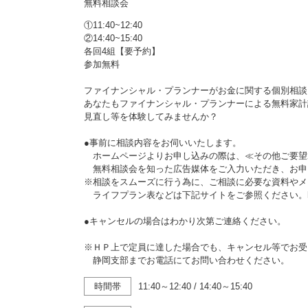
無料相談会
①11:40~12:40
②14:40~15:40
各回4組【要予約】
参加無料
ファイナンシャル・プランナーがお金に関する個別相談
あなたもファイナンシャル・プランナーによる無料家計
見直し等を体験してみませんか？
●事前に相談内容をお伺いいたします。
ホームページよりお申し込みの際は、≪その他ご要望
無料相談会を知った広告媒体をご入力いただき、お申
※相談をスムーズに行う為に、ご相談に必要な資料やメ
ライフプラン表などは下記サイトをご参照ください。https://www.j
●キャンセルの場合はわかり次第ご連絡ください。
※ＨＰ上で定員に達した場合でも、キャンセル等でお受
静岡支部までお電話にてお問い合わせください。
時間帯
11:40～12:40
/
14:40～15:40