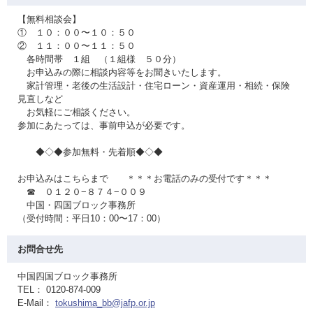
【無料相談会】
① １０：００〜１０：５０
② １１：００〜１１：５０
各時間帯 １組 （１組様 ５０分）
お申込みの際に相談内容等をお聞きいたします。
家計管理・老後の生活設計・住宅ローン・資産運用・相続・保険
見直しなど
お気軽にご相談ください。
参加にあたっては、事前申込が必要です。
◆◇◆参加無料・先着順◆◇◆
お申込みはこちらまで ＊＊＊お電話のみの受付です＊＊＊
☎ ０１２０−８７４−００９
中国・四国ブロック事務所
（受付時間：平日10：00〜17：00）
お問合せ先
中国四国ブロック事務所
TEL： 0120-874-009
E-Mail：
tokushima_bb@jafp.or.jp