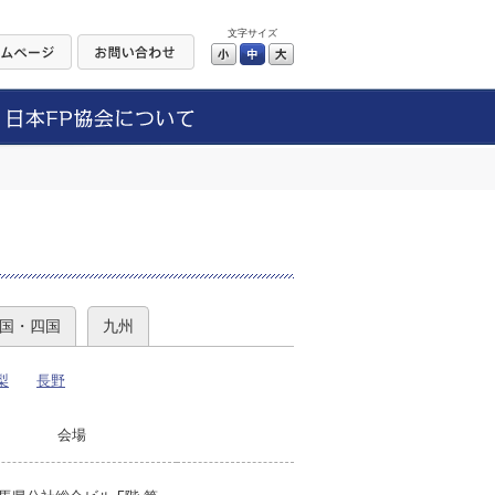
文字サイズ
小
中
大
）
国・四国
九州
梨
長野
会場