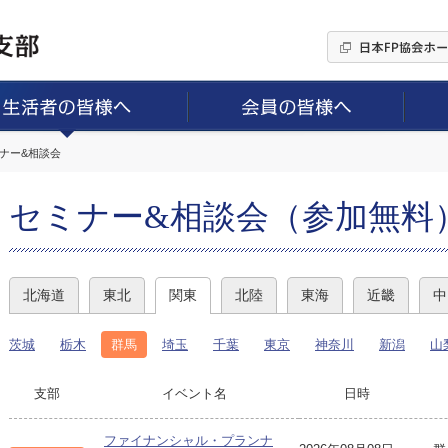
ミナー&相談会
セミナー&相談会（参加無料
北海道
東北
関東
北陸
東海
近畿
中
茨城
栃木
群馬
埼玉
千葉
東京
神奈川
新潟
山
支部
イベント名
日時
ファイナンシャル・プランナ