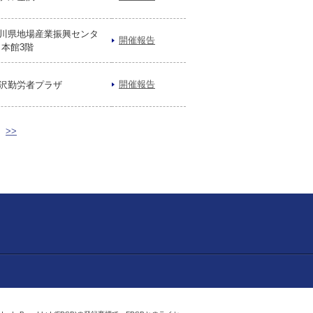
川県地場産業振興センタ
開催報告
 本館3階
開催報告
沢勤労者プラザ
>>