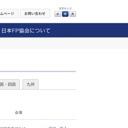
文字サイズ
小
中
大
）
国・四国
九州
会場