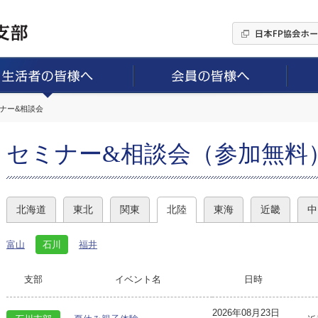
ミナー&相談会
セミナー&相談会（参加無料
北海道
東北
関東
北陸
東海
近畿
中
富山
石川
福井
支部
イベント名
日時
2026年08月23日