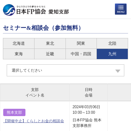
セミナー&相談会（参加無料）
北海道
東北
関東
北陸
東海
近畿
中国・四国
九州
選択してください
支部
日時
イベント名
会場
2024年03月06日
熊本支部
10:00～13:00
日本FP協会 熊本
【開催中止】くらしとお金の相談会
支部事務所