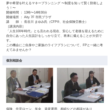
夢や希望を叶えるマネープランニング 〜制度を知って賢く防衛しよ
う！〜
開催時間 ： 13時〜14時30分
開催場所 ： Aity 7F 市民プラザ
講 師 ： 長谷川 まゆみ氏（CFP®、社会保険労務士）
［講演内容］
「人生100年時代」とも言われる現在、安心して老後を迎えるために
自分にあった人生設計をしっかり立て、将来に備えることが大切で
す。
この機会にご自身やご家族のライフプランについて、FPと一緒に考
えてみませんか？
個別相談会
保険、住宅ローン、年金、資産運用、相続などの相談があり