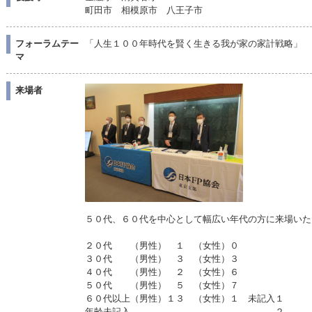
町田市 相模原市 八王子市
フォーラムテー
「人生１００年時代を賢く生きる我が家の家計戦略」
マ
来場者
５０代、６０代を中心として幅広い年代の方に来場いた
２０代 （男性） １ （女性）０
３０代 （男性） ３ （女性）３
４０代 （男性） ２ （女性）６
５０代 （男性） ５ （女性）７
６０代以上（男性）１３ （女性）１ 未記入１
年齢未記入 ２