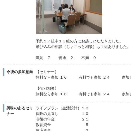
予約１７組中１３組の方にお越しいただきました。
飛び込みの相談（ちょこっと相談）も１組ありました。
満足 ７ 普通 ２ 不満 ０
今後の参加意向
【セミナー】
無料なら参加 １６ 有料でも参加 ２４ 参加し
【個別相談】
無料なら参加 １６ 有料でも参加 ２４ 参加し
興味のあるセミ
ライフプラン（生活設計）１２
ナー
保険の見直し １０
老後の年金 ２１
教育資金 ５
住宅資金 ２