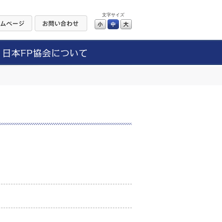
文字サイズ
小
中
大