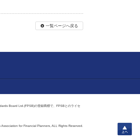
一覧ページへ戻る
ndards Board Ltd.(FPSB)の登録商標で、FPSBとのライセ
上へ
 Association for Financial Planners,
ALL Rights Reserved.