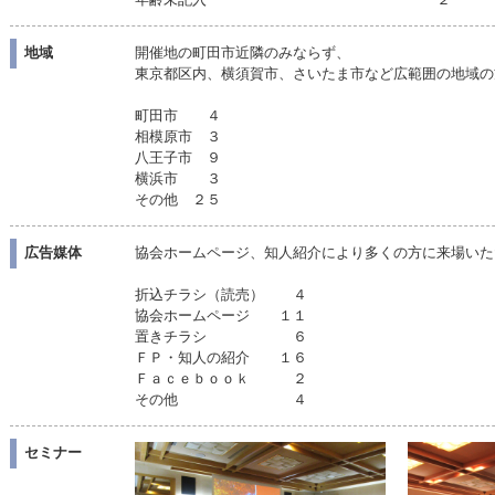
地域
開催地の町田市近隣のみならず、
東京都区内、横須賀市、さいたま市など広範囲の地域の
町田市 ４
相模原市 ３
八王子市 ９
横浜市 ３
その他 ２５
広告媒体
協会ホームページ、知人紹介により多くの方に来場いた
折込チラシ（読売） ４
協会ホームページ １１
置きチラシ ６
ＦＰ・知人の紹介 １６
Ｆａｃｅｂｏｏｋ ２
その他 ４
セミナー