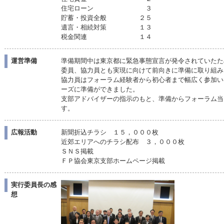
住宅ローン ３
貯蓄・投資全般 ２５
遺言・相続対策 １３
税金関連 １４
運営準備
準備期間中は東京都に緊急事態宣言が発令されていたた
委員、協力員とも実現に向けて前向きに準備に取り組み
協力員はフォーラム経験者から初心者まで幅広く参加い
ーズに準備ができました。
支部アドバイザーの指示のもと、準備からフォーラム当
す。
広報活動
新聞折込チラシ １５，０００枚
近郊エリアへのチラシ配布 ３，０００枚
ＳＮＳ掲載
ＦＰ協会東京支部ホームページ掲載
実行委員長の感
想