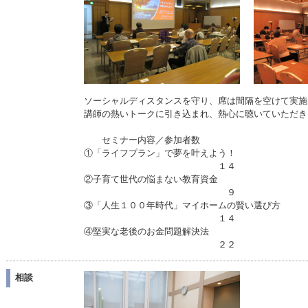
ソーシャルディスタンスを守り、席は間隔を空けて実施
講師の熱いトークに引き込まれ、熱心に聴いていただき
セミナー内容／参加者数
①「ライフプラン」で夢を叶えよう！
１４
②子育て世代の悩まない教育資金
９
③「人生１００年時代」マイホームの賢い選び方
１４
④堅実な老後のお金問題解決法
２２
相談