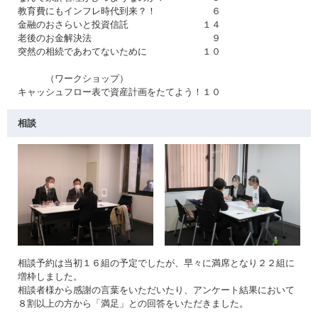
教育費にもインフレ時代到来？！ ６
金融のおさらいと投資信託 １４
老後のお金解決法 ９
突然の相続であわてないために １０
（ワークショップ）
キャッシュフロー表で資産計画をたてよう！１０
相談
相談予約は当初１６組の予定でしたが、早々に満席となり２２組に
増枠しました。
相談者様から感謝の言葉をいただいたり、アンケート結果において
８割以上の方から「満足」との回答をいただきました。