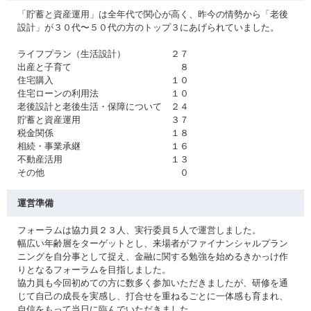
「貯蓄と資産運用」は全年代で関心が高く、昨今の情勢から「老後
設計」が３０代〜５０代の方のトップ３にあげられていました。
ライフプラン（生活設計） ２７
出産と子育て ８
住宅購入 １０
住宅ローンの利用法 １０
老後設計と老後生活・保障について ２４
貯蓄と資産運用 ３７
税金関係 １８
相続・事業承継 １６
不動産活用 １３
その他 ０
運営準備
フォーラムは協力員２３人、実行委員５人で運営しました。
幅広い年齢層をターゲットとし、来場者がファイナンシャルプラン
ニングを自分事として捉え、金融に関する勉強を始めるきかっけ作
りとなるフォーラムを目指しました。
協力員も今回初めての方に数多く参加いただきましたが、研修を通
じて自己の成長を実感し、打合せを重ねるごとに一体感も育まれ、
自信をもって当日に臨んでいただきました。