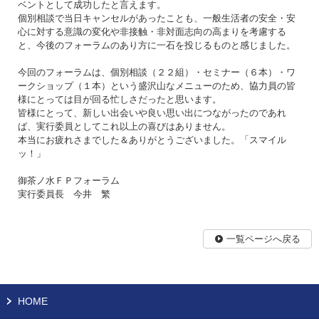
ベントとして成功したと言えます。
個別相談で当日キャンセルがあったことも、一般生活者の安全・安
心に対する意識の変化や非接触・非対面志向の高まりを考慮する
と、今後のフォーラムのあり方に一石を投じるものと感じました。
今回のフォーラムは、個別相談（２２組）・セミナー（６本）・ワ
ークショップ（１本）という盛沢山なメニューのため、協力員の皆
様にとっては目が回る忙しさだったと思います。
皆様にとって、新しい出会いや良い思い出につながったのであれ
ば、実行委員としてこれ以上の喜びはありません。
本当にお疲れさまでした＆ありがとうございました。「スマイル
ッ！」
御茶ノ水ＦＰフォーラム
実行委員長 今井 繁
一覧ページへ戻る
HOME