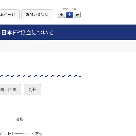
文字サイズ
小
中
大
）
国・四国
九州
会場
ミニセミナー：レイアッ