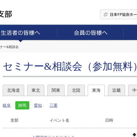
ミナー&相談会
セミナー&相談会（参加無料
北海道
東北
関東
北陸
東海
近畿
中
岐阜
静岡
愛知
三重
支部
イベント名
日時
◆