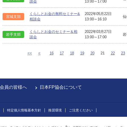
談会
13:00～17:00
くらしとお金の無料セミナー&
2022年05月22日
宮城支部
仙
相談会
13:00～16:10
くらしとお金のセミナー＆相
2022年03月27日
岩手支部
岩
談会
13:00～17:00
<<
<
16
17
18
19
20
21
22
23
会員の皆様へ
日本FP協会について
特定個人情報基本方針
推奨環境
ご注意ください
®