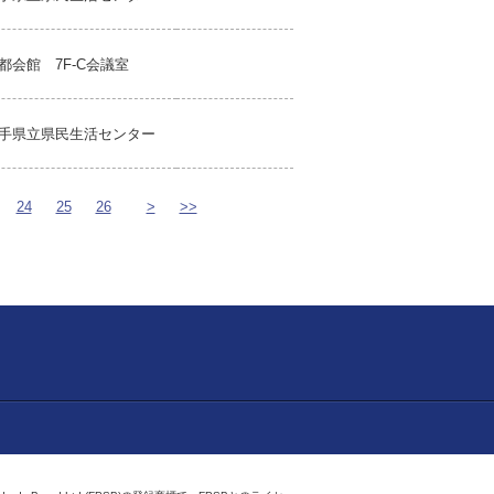
都会館 7F-C会議室
手県立県民生活センター
24
25
26
>
>>