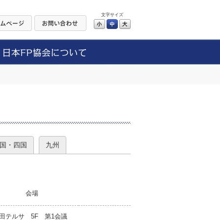
文字サイズ
小
中
大
）
国・四国
九州
会場
田テルサ 5F 第1会議