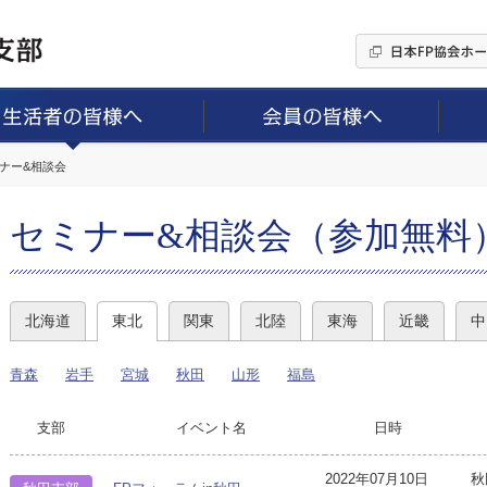
ミナー&相談会
セミナー&相談会（参加無料
北海道
東北
関東
北陸
東海
近畿
中
青森
岩手
宮城
秋田
山形
福島
支部
イベント名
日時
2022年07月10日
秋