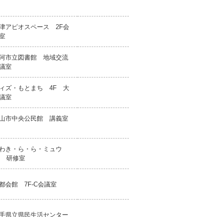
津アピオスペース 2F会
室
河市立図書館 地域交流
議室
ィズ・もとまち 4F 大
議室
山市中央公民館 講義室
わき・ら・ら・ミュウ
F 研修室
都会館 7F-C会議室
手県立県民生活センター