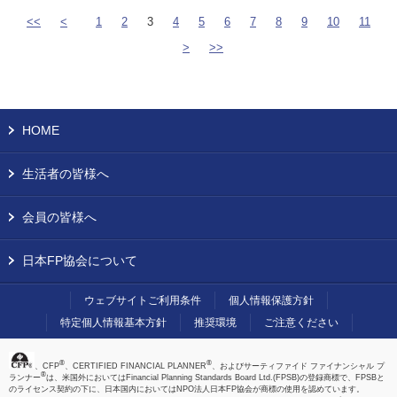
<<
<
1
2
3
4
5
6
7
8
9
10
11
>
>>
HOME
生活者の皆様へ
会員の皆様へ
日本FP協会について
ウェブサイトご利用条件
個人情報保護方針
特定個人情報基本方針
推奨環境
ご注意ください
®
®
、CFP
、CERTIFIED FINANCIAL PLANNER
、およびサーティファイド ファイナンシャル プ
®
ランナー
は、米国外においてはFinancial Planning Standards Board Ltd.(FPSB)の登録商標で、FPSBと
のライセンス契約の下に、日本国内においてはNPO法人日本FP協会が商標の使用を認めています。