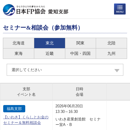
セミナー&相談会（参加無料）
北海道
東北
関東
北陸
東海
近畿
中国・四国
九州
選択してください
支部
日時
イベント名
会場
2026年06月20日
福島支部
13:30～16:30
【いわき】くらしとお金の
いわき産業創造館 セミナ
セミナー＆無料相談会
ー室A・B