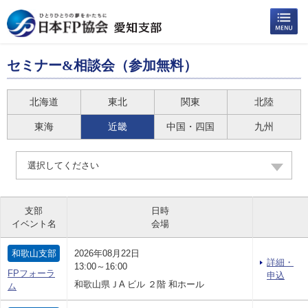
セミナー&相談会（参加無料）
北海道
東北
関東
北陸
東海
近畿
中国・四国
九州
選択してください
支部
日時
イベント名
会場
和歌山支部
2026年08月22日
詳細・
13:00～16:00
FPフォーラ
申込
和歌山県ＪA ビル ２階 和ホール
ム