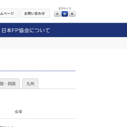
文字サイズ
小
中
大
）
国・四国
九州
会場