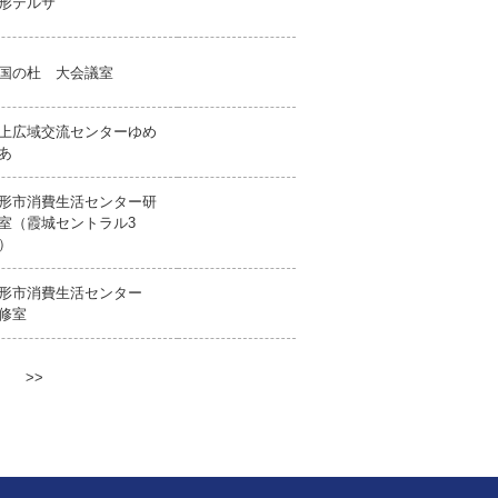
形テルサ
国の杜 大会議室
上広域交流センターゆめ
あ
形市消費生活センター研
室（霞城セントラル3
）
形市消費生活センター
修室
>
>>