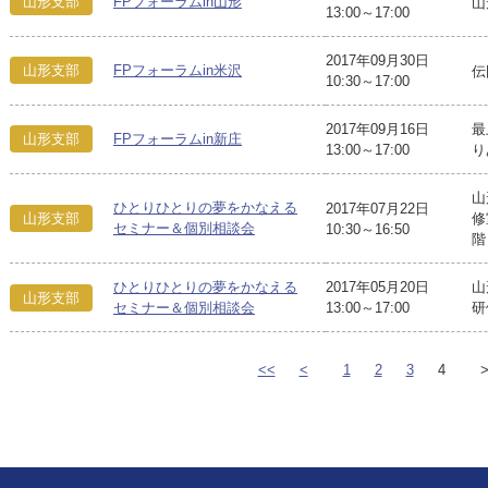
山形支部
FPフォーラムin山形
山
13:00～17:00
2017年09月30日
山形支部
FPフォーラムin米沢
伝
10:30～17:00
2017年09月16日
最
山形支部
FPフォーラムin新庄
13:00～17:00
り
山
ひとりひとりの夢をかなえる
2017年07月22日
山形支部
修
セミナー＆個別相談会
10:30～16:50
階
ひとりひとりの夢をかなえる
2017年05月20日
山
山形支部
セミナー＆個別相談会
13:00～17:00
研
<<
<
1
2
3
4