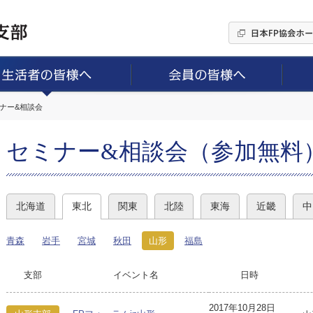
ミナー&相談会
セミナー&相談会（参加無料
北海道
東北
関東
北陸
東海
近畿
中
青森
岩手
宮城
秋田
山形
福島
支部
イベント名
日時
2017年10月28日