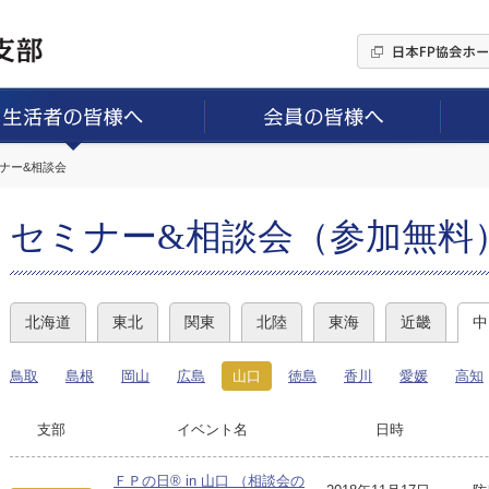
ミナー&相談会
セミナー&相談会（参加無料
北海道
東北
関東
北陸
東海
近畿
中
鳥取
島根
岡山
広島
山口
徳島
香川
愛媛
高知
支部
イベント名
日時
ＦＰの日® in 山口 （相談会の