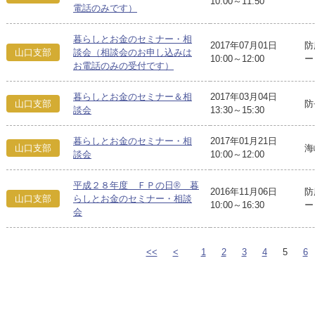
10:00～11:50
電話のみです）
暮らしとお金のセミナー・相
2017年07月01日
防
山口支部
談会（相談会のお申し込みは
10:00～12:00
ー
お電話のみの受付です）
暮らしとお金のセミナー＆相
2017年03月04日
山口支部
防
談会
13:30～15:30
暮らしとお金のセミナー・相
2017年01月21日
山口支部
海
談会
10:00～12:00
平成２８年度 ＦＰの日® 暮
2016年11月06日
防
山口支部
らしとお金のセミナー・相談
10:00～16:30
ー
会
<<
<
1
2
3
4
5
6