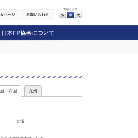
文字サイズ
小
中
大
）
国・四国
九州
会場