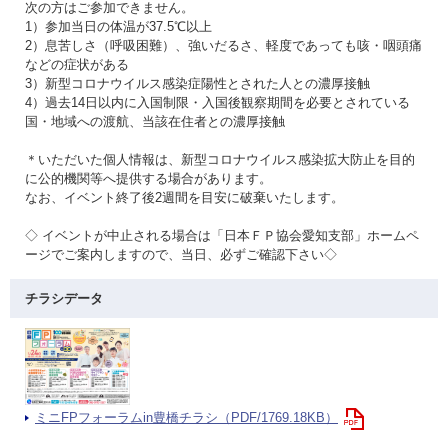
次の方はご参加できません。
1）参加当日の体温が37.5℃以上
2）息苦しさ（呼吸困難）、強いだるさ、軽度であっても咳・咽頭痛
などの症状がある
3）新型コロナウイルス感染症陽性とされた人との濃厚接触
4）過去14日以内に入国制限・入国後観察期間を必要とされている
国・地域への渡航、当該在住者との濃厚接触
＊いただいた個人情報は、新型コロナウイルス感染拡大防止を目的
に公的機関等へ提供する場合があります。
なお、イベント終了後2週間を目安に破棄いたします。
◇ イベントが中止される場合は「日本ＦＰ協会愛知支部」ホームペ
ージでご案内しますので、当日、必ずご確認下さい◇
チラシデータ
ミニFPフォーラムin豊橋チラシ（PDF/1769.18KB）