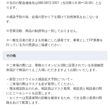
※当日の緊急連絡先は080-5972-3357（当日限り9:30〜16:00）とな
ります。
※感染予防の為、会場の窓やドアを開けて自然換気をおこないま
す。
※営業活動、商品の勧誘等は一切しておりません。
※一般生活者の皆さまを対象にした講座です。事業としてFP業務を
行っている方の受講はご遠慮ください。
その他
※ご来場の際には、豊橋カリオンビル1階に設置されている非接触型
体温計で検温のうえご入場いただきますようお願いいたします。
＜新型コロナウイルス感染拡大予防について＞
・ご来場の際はマスクを必ず着用してください。
・飛沫感染防止のため、相談員はマスク着用、相談員と相談者の間
にビニールシートを設置します。
・セミナーは受講者間の距離を確保するため、できる限り座席の間
隔をあけて配置します。