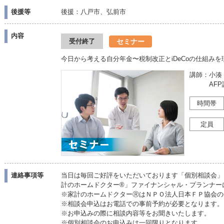
後援等
後援：八戸市、弘前市
内容
セミナー
受付終了
今日から考える自分年金〜税制改正とiDeCoの仕組みを
講師：小
AFP認
時間帯
定員
連絡事項等
当日は毎回ご好評をいただいております「個別相談会」
計のホームドクター®」ファイナンシャル・プランナー
※家計のホームドクターⓇはＮＰＯ法人日本ＦＰ協会の
※相談会申込はお電話での事前予約が必要となります。
※お申込みの際に相談内容等をお聞きいたします。
※個別相談会のお申込みは一回限りとなります。