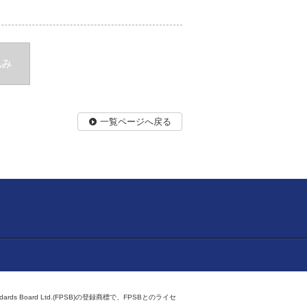
込み
一覧ページへ戻る
ndards Board Ltd.(FPSB)の登録商標で、FPSBとのライセ