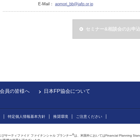
E-Mail：
aomori_bb@jafp.or.jp
セミナー&相談会のお申
会員の皆様へ
日本FP協会について
特定個人情報基本方針
推奨環境
ご注意ください
®
よびサーティファイド ファイナンシャル プランナー
は、米国外においてはFinancial Planning Sta